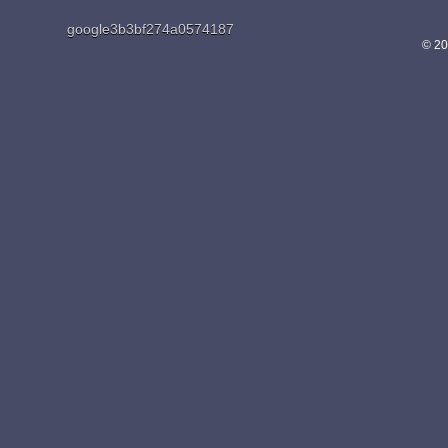
google3b3bf274a0574187
© 20